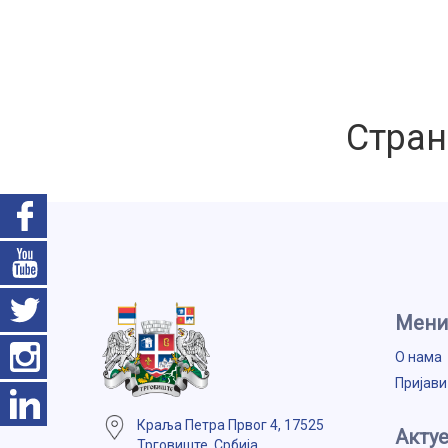
Стран
Мени
О нама
Пријави
Краља Петра Првог 4, 17525
Aкту
Трговиште, Србија