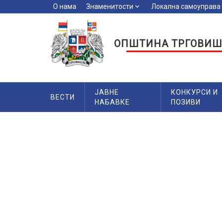
О нама
Знаменитости
keyboard_arrow_down
Локална самоуправа
key
ОПШТИНА ТРГОВИШ
ЈАВНЕ
КОНКУРСИ И
ВЕСТИ
НАБАВКЕ
ПОЗИВИ