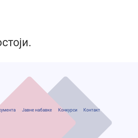
стоји.
кумента
Јавне набавке
Конкурси
Контакт